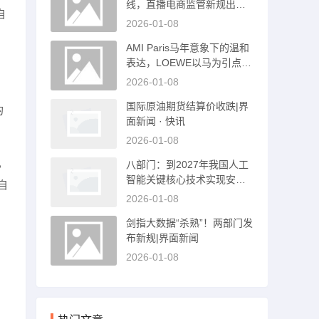
线，直播电商监管新规出台|
自
界面新闻
2026-01-08
AMI Paris马年意象下的温和
表达，LOEWE以马为引点亮
新岁的勇气与想象｜是日美
2026-01-08
好事物|界面新闻 · 时尚
国际原油期货结算价收跌|界
的
面新闻 · 快讯
2026-01-08
，
八部门：到2027年我国人工
智能关键核心技术实现安全
自
可靠供给|界面新闻 · 快讯
2026-01-08
剑指大数据“杀熟”！两部门发
布新规|界面新闻
2026-01-08