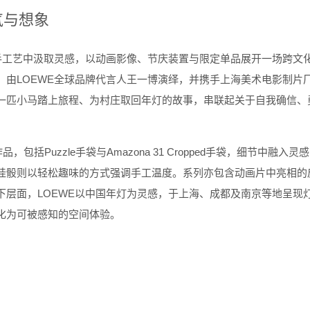
气与想象
手工艺中汲取灵感，以动画影像、节庆装置与限定单品展开一场跨文
，由
LOEWE
全球品牌代言人王一博演绎，并携手上海美术电影制片
一匹小马踏上旅程、为村庄取回年灯的故事，串联起关于自我确信、
作品，包括
Puzzle
手袋与
Amazona 31 Cropped
手袋，细节中融入灵感
挂骰则以轻松趣味的方式强调手工温度。系列亦包含动画片中亮相的
下层面，
LOEWE
以中国年灯为灵感，于上海、成都及南京等地呈现
化为可被感知的空间体验。