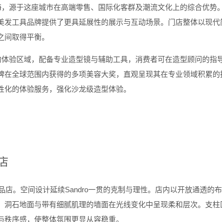
海，源于这座城市在高端零售、国际化客群及潮流文化上的综合优势
美发工具品牌提供了更具延展性的展示与互动场景。门店整体以现代
之间取得平衡。
的体验区域，配备专业造型镜与辅助工具，消费者可在造型顾问的指
牌在全球范围内获得的多项美容大奖，直观呈现其在专业领域积累的
性化的体验服务，强化沙龙级造型体验。
店
品店。空间设计延续
Sandro
一贯的克制与理性。店内以开放通透的布
，洞石地面与带有细腻肌理的墙面在光线变化中呈现柔和层次。支柱
与秩序感，使整体氛围更显从容稳重。