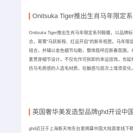
Onitsuka Tiger
推出生肖马年限定系
Onitsuka Tiger
推出生肖马年限定系列鞋履，以品牌标
合，寄寓
“
马跃新程、红运开启
”
的新年祝愿。马年限
组合，并辅以金色细节勾勒，整体既呼应新春氛围，
素贯穿细节设计，不仅化作可拆卸的幸运挂饰，也延
仿马毛质感的人造毛材质，在触感与层次上增添变化
英国奢华美发造型品牌
ghd
开设中
ghd
近日于上海新天地东台里揭幕中国大陆首家线下