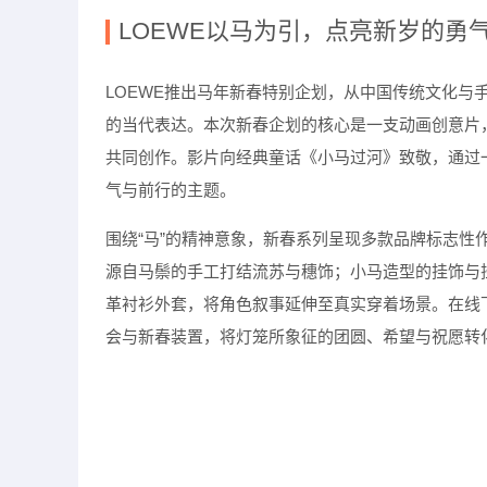
LOEWE
以马为引，点亮新岁的勇
LOEWE
推出马年新春特别企划，从中国传统文化与
的当代表达。本次新春企划的核心是一支动画创意片
共同创作。影片向经典童话《小马过河》致敬，通过
气与前行的主题。
围绕
“
马
”
的精神意象，新春系列呈现多款品牌标志性
源自马鬃的手工打结流苏与穗饰；小马造型的挂饰与
革衬衫外套，将角色叙事延伸至真实穿着场景。在线
会与新春装置，将灯笼所象征的团圆、希望与祝愿转