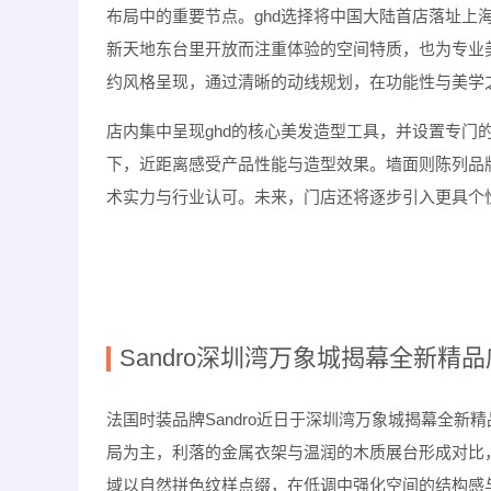
布局中的重要节点。
ghd
选择将中国大陆首店落址上
新天地东台里开放而注重体验的空间特质，也为专业
约风格呈现，通过清晰的动线规划，在功能性与美学
店内集中呈现
ghd
的核心美发造型工具，并设置专门
下，近距离感受产品性能与造型效果。墙面则陈列品
术实力与行业认可。未来，门店还将逐步引入更具个
Sandro
深圳湾万象城揭幕全新精品
法国时装品牌
Sandro
近日于深圳湾万象城揭幕全新精
局为主，利落的金属衣架与温润的木质展台形成对比
域以自然拼色纹样点缀，在低调中强化空间的结构感