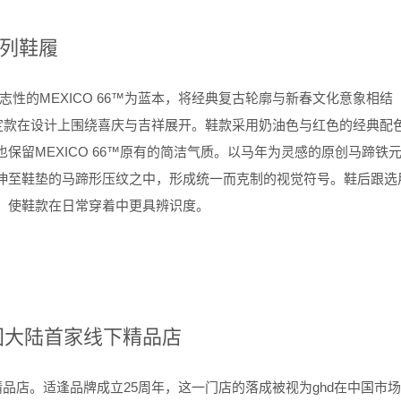
列鞋履
志性的
MEXICO 66™
为蓝本，将经典复古轮廓与新春文化意象相结
定款在设计上围绕喜庆与吉祥展开。鞋款采用奶油色与红色的经典配
也保留
MEXICO 66™
原有的简洁气质。以马年为灵感的原创马蹄铁
伸至鞋垫的马蹄形压纹之中，形成统一而克制的视觉符号。鞋后跟选
，使鞋款在日常穿着中更具辨识度。
国大陆首家线下精品店
精品店。适逢品牌成立
25
周年，这一门店的落成被视为
ghd
在中国市场