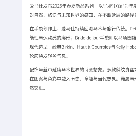
爱马仕发布
2026
年春夏新品系列，以
“
心向辽阔
”
为年
对自然、旅途与未知世界的感知，在不断延展的路径
在手袋创作上，爱马仕持续回溯马术与旅行传统。
Pet
能性与运动感的廓形；
Bride de jour
手袋则以马项圈
现代造型。经典
Birkin
、
Haut à Courroies
与
Kelly Hob
轮廓焕发轻盈气息。
配饰与丝巾延续马术世界的诗意想象。多款斜纹真丝
在图案与色彩中融入历史、童趣与当代想象。鞋履与
然交汇。