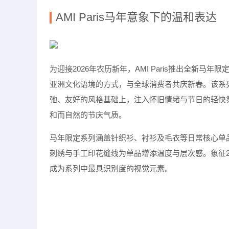
AMI Paris
马年意象下的温和表达
为迎接
2026
年农历新年，
AMI Paris
推出全新马年限
亚洲文化语境的方式，与全球消费者共庆新春。该系
弛、友好的风格基础上，注入怀旧情绪与节日的轻快
和而自然的节庆气质。
马年限定系列涵盖针织衫、衬衫及毛衣等日常核心单
刺绣与手工印花缝线为单品增添温度与层次感。象征
成为系列中最具识别度的视觉元素。