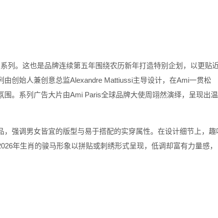
定系列。这也是品牌连续第五年围绕农历新年打造特别企划，以更贴
列由创始人兼创意总监
Alexandre Mattiussi
主导设计，在
Ami
一贯松
氛围。系列广告大片由
Ami Paris
全球品牌大使周翊然演绎，呈现出温
品，强调男女皆宜的版型与易于搭配的实穿属性。在设计细节上，趣
2026
年生肖的骏马形象以拼贴或刺绣形式呈现，低调却富有力量感，