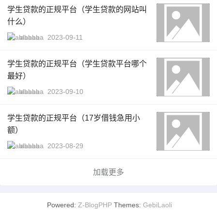
学生贷款的正规平台（学生贷款的网站叫
什么）
alababa
2023-09-11
学生贷款的正规平台（学生贷款平台哪个
最好）
alababa
2023-09-10
学生贷款的正规平台（17岁借钱急用小
额）
alababa
2023-08-29
加载更多
Powered:
Z-BlogPHP
Themes:
GebiLaoli