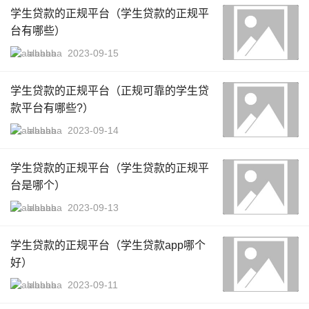
学生贷款的正规平台（学生贷款的正规平
台有哪些）
alababa
2023-09-15
学生贷款的正规平台（正规可靠的学生贷
款平台有哪些?）
alababa
2023-09-14
学生贷款的正规平台（学生贷款的正规平
台是哪个）
alababa
2023-09-13
学生贷款的正规平台（学生贷款app哪个
好）
alababa
2023-09-11