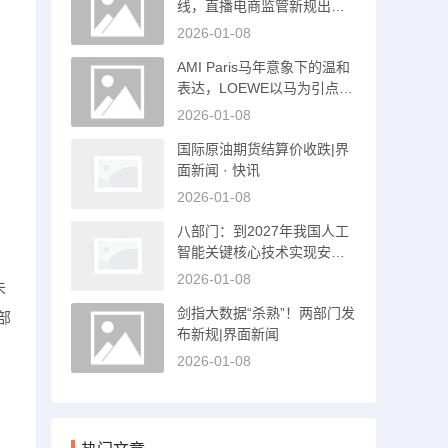
线，直播电商监管新规出台|
界面新闻
2026-01-08
AMI Paris马年意象下的温和
表达，LOEWE以马为引点亮
新岁的勇气与想象｜是日美
2026-01-08
好事物|界面新闻 · 时尚
国际原油期货结算价收跌|界
面新闻 · 快讯
2026-01-08
八部门：到2027年我国人工
智能关键核心技术实现安全
可靠供给|界面新闻 · 快讯
2026-01-08
未
剑指大数据“杀熟”！两部门发
部
布新规|界面新闻
2026-01-08