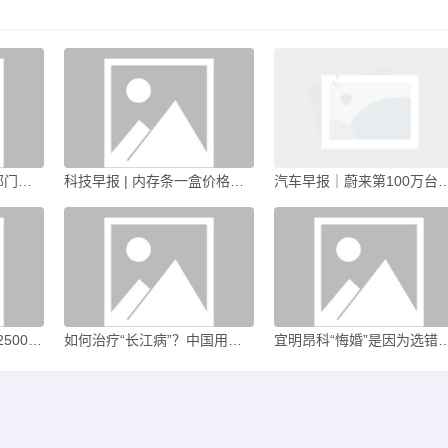
剑指大数据“杀熟”！两部门发布新规|界面新闻
科技早报 | 内存条一盒价格堪比上海一套房；微信员工辟谣所谓“封号新规”|界面新闻 · 科技
汽车早报｜蔚来第100万台车下线 奇瑞集团2026年销量目标为3
伯克希尔新CEO年薪达2500万美元，是巴菲特的250倍|界面新闻
如何治疗“长江病”？中国用十年给出答案|界面新闻 · 中国
宜明昂科“悔婚”是因为选错了下家