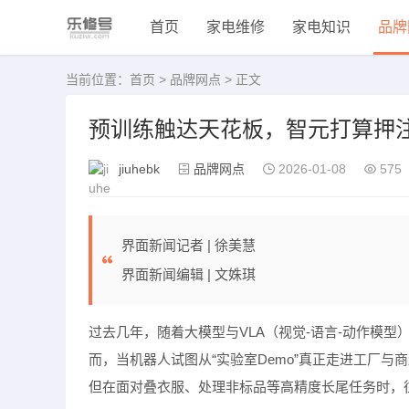
首页
家电维修
家电知识
品牌
当前位置：
首页
>
品牌网点
> 正文
预训练触达天花板，智元打算押注
jiuhebk
品牌网点
2026-01-08
575
界面新闻记者 |
徐美慧
界面新闻编辑 |
文姝琪
过去几年，随着大模型与VLA（视觉-语言-动作模
而，当机器人试图从“实验室Demo”真正走进工厂
但在面对叠衣服、处理非标品等高精度长尾任务时，