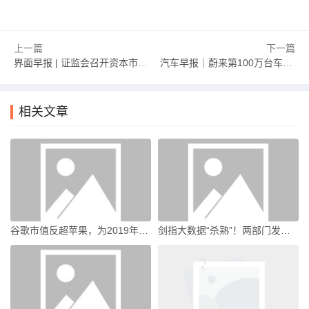
上一篇
下一篇
界面早报 | 证监会召开资本市场财务造假综合惩防体系跨部门工作推进座谈会；马杜罗夫妇对美方所谓指控表示不认罪|界面新闻 · 中国
汽车早报｜蔚来第100万台车下线 奇瑞集团2026年销量目标为320万辆|界面新闻 · 汽车
相关文章
谷歌市值反超苹果，为2019年以来首次|界面新闻 · 科技
剑指大数据“杀熟”！两部门发布新规|界面新闻