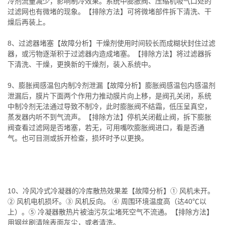
冷剂流量减少，影响制冷效果。系统中膨胀阀、压缩机吸气口处的
过滤网也有微堵的现象。【排除方法】可将微堵部件拆下清洗、干
燥后再装上。
8、过滤器堵塞【故障分析】干燥剂使用时间较长而成糊状封住过滤
器，或污物逐渐积于过滤器内造成堵塞。【排除方法】将过滤器拆
下清洗、干燥，更换新的干燥剂，装入系统中。
9、膨胀阀感温包内制冷剂泄漏【故障分析】膨胀阀感温包内感温剂
泄漏后，膜片下面两个作用力推动膜片向上移，是阀孔关闭，系统
中制冷剂无法通过导致不制冷，此时膨胀阀不结霜，低压呈真空，
蒸发器内听不到气流声。【排除方法】停机关闭截止阀，拆下膨胀
阀查看过滤网是否堵塞，若无，可用嘴吹膨胀阀进口，看是否通
气。也可目测或拆开检查，损坏时予以更换。
10、冷风冷式冷凝器的冷库散热效果差【故障分析】① 风机未开。
② 风机电机损坏。③ 风机反向。 ④ 周围环境温度高（达40℃以
上）。⑤ 冷凝器散热片被油污灰尘堵死空气不流通。【排除方法】
用钢丝刷清除表面灰尘，或者清洗。