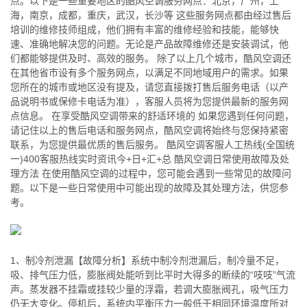
点。以下是一些重要地区的酷风空调服务网点：北京，广州，上
海，南京，成都，重庆，武汉，长沙等 这些服务网点都由经过售后
培训的维修技师组成，他们拥有丰富的维修经验和技能，能够快
速、准确地解决您的问题。无论是产品故障维修还是安装调试，他
们都能够提供及时、高效的服务。 除了以上几个城市，酷风空调还
在其他省市设有多个服务网点，以满足不同地域用户的需求。如果
您所在的城市或地区没有提及，请您直接拨打售后服务电话（以产
品说明书或保修卡电话为准），客服人员将为您提供最新的服务网
点信息。 在享受酷风空调带来的舒适环境的 如果您遇到任何问题，
请记住以上的售后电话和服务网点，酷风空调将始终与您保持紧密
联系，为您提供最优质的售后服务。 酷风空调客服人工热线(全国统
一)400客服热线实时资讯今+日+汇+总 酷风空调日常使用故障及处
理方法 在使用酷风空调的过程中，您可能会遇到一些常见的故障问
题。以下是一些日常使用中可能出现的故障及其处理方法，供您参
考。
1、制冷剂泄漏【故障分析】系统中制冷剂泄漏后，制冷量不足，
吸、排气压力低，膨胀阀处能听到比平时大得多的断续的“吱吱”气流
声。蒸发器不挂霜或挂较少量的浮霜，若调大膨胀阀孔，吸气压力
仍无大变化。停机后，系统内平衡压力一般低于相同环境温度所对