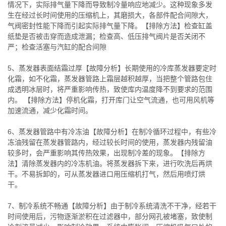
情况下，实际排气量下降而导致制冷量响应地减少。这种现象多发
生在经过长时间使用的压缩机上，其磨损大，各部件配合间隙大，
气阀密封性能下降而引起实际排气量下降。【排除方法】检查缸盖
纸垫是否被击穿而造成泄漏；检查高、低压排气阀片是否关闭不
严；检查活塞与汽缸的配合间隙
5、蒸发器表面结霜过厚【故障分析】长期使用的冷库蒸发器要定时
化霜，如不化霜，蒸发器管路上霜层越积越厚，当把整个管路包住
成透明冰层时，将严重影响传热，致使库内温度降不到要求的范围
内。 【排除方法】停机化霜，打开库门让空气流通，也可用风机等
加速流通，减少化霜时间。
6、蒸发器管路中有冷冻油【故障分析】在制冷循环过程中，有些冷
冻油残留在蒸发器管路内，经过较长时间的使用，蒸发器内残留油
较多时，会严重影响其传热效果，出现制冷差的现象。【排除方
法】清除蒸发器内的冷冻机油。将蒸发器拆下来，进行吹洗后再烘
干。不易拆卸的，可从蒸发器进口用压缩机打气，然后用喷灯烘
干。
7、制冷系统不畅通【故障分析】由于制冷系统清洗不干净，经若干
时间使用后，污物逐渐淤积在过滤器中，部分网孔被堵塞，致使制