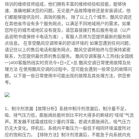
培训的维修技师组成，他们拥有丰富的维修经验和技能，能够快
速、准确地解决您的问题。无论是产品故障维修还是安装调试，他
们都能够提供及时、高效的服务。 除了以上几个城市，酷风空调还
在其他省市设有多个服务网点，以满足不同地域用户的需求。如果
您所在的城市或地区没有提及，请您直接拨打售后服务电话（以产
品说明书或保修卡电话为准），客服人员将为您提供最新的服务网
点信息。 在享受酷风空调带来的舒适环境的 如果您遇到任何问题，
请记住以上的售后电话和服务网点，酷风空调将始终与您保持紧密
联系，为您提供最优质的售后服务。 酷风空调客服人工热线(全国统
一)400客服热线实时资讯今+日+汇+总 酷风空调日常使用故障及处
理方法 在使用酷风空调的过程中，您可能会遇到一些常见的故障问
题。以下是一些日常使用中可能出现的故障及其处理方法，供您参
考。
1、制冷剂泄漏【故障分析】系统中制冷剂泄漏后，制冷量不足，
吸、排气压力低，膨胀阀处能听到比平时大得多的断续的“吱吱”气流
声。蒸发器不挂霜或挂较少量的浮霜，若调大膨胀阀孔，吸气压力
仍无大变化。停机后，系统内平衡压力一般低于相同环境温度所对
应的饱和压力。【排除方法】制冷剂泄漏后，不能急于向系统内充