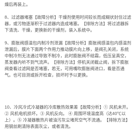
燥后再装上。
8、过滤器堵塞【故障分析】干燥剂使用时间较长而成糊状封住过滤
器，或污物逐渐积于过滤器内造成堵塞。【排除方法】将过滤器拆
下清洗、干燥，更换新的干燥剂，装入系统中。
9、膨胀阀感温包内制冷剂泄漏【故障分析】膨胀阀感温包内感温剂
泄漏后，膜片下面两个作用力推动膜片向上移，是阀孔关闭，系统
中制冷剂无法通过导致不制冷，此时膨胀阀不结霜，低压呈真空，
蒸发器内听不到气流声。【排除方法】停机关闭截止阀，拆下膨胀
阀查看过滤网是否堵塞，若无，可用嘴吹膨胀阀进口，看是否通
气。也可目测或拆开检查，损坏时予以更换。
10、冷风冷式冷凝器的冷库散热效果差【故障分析】① 风机未开。
② 风机电机损坏。③ 风机反向。 ④ 周围环境温度高（达40℃以
上）。⑤ 冷凝器散热片被油污灰尘堵死空气不流通。【排除方法】
用钢丝刷清除表面灰尘，或者清洗。