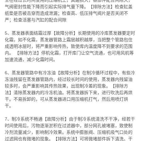
生在经过长时间使用的压缩机上，其磨损大，各部件配合间隙大，
气阀密封性能下降而引起实际排气量下降。【排除方法】检查缸盖
纸垫是否被击穿而造成泄漏；检查高、低压排气阀片是否关闭不
严；检查活塞与汽缸的配合间隙
5、蒸发器表面结霜过厚【故障分析】长期使用的冷库蒸发器要定时
化霜，如不化霜，蒸发器管路上霜层越积越厚，当把整个管路包住
成透明冰层时，将严重影响传热，致使库内温度降不到要求的范围
内。 【排除方法】停机化霜，打开库门让空气流通，也可用风机等
加速流通，减少化霜时间。
6、蒸发器管路中有冷冻油【故障分析】在制冷循环过程中，有些冷
冻油残留在蒸发器管路内，经过较长时间的使用，蒸发器内残留油
较多时，会严重影响其传热效果，出现制冷差的现象。【排除方
法】清除蒸发器内的冷冻机油。将蒸发器拆下来，进行吹洗后再烘
干。不易拆卸的，可从蒸发器进口用压缩机打气，然后用喷灯烘
干。
7、制冷系统不畅通【故障分析】由于制冷系统清洗不干净，经若干
时间使用后，污物逐渐淤积在过滤器中，部分网孔被堵塞，致使制
冷剂流量减少，影响制冷效果。系统中膨胀阀、压缩机吸气口处的
过滤网也有微堵的现象。【排除方法】可将微堵部件拆下清洗、干