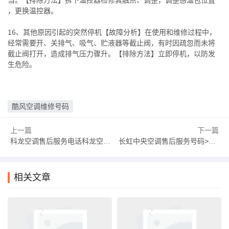
当。【排除方法】拆下温控器检修其触点、调整，调整感温包位置
，更换温控器。
16、其他原因引起的突然停机【故障分析】在使用和维修过程中，
经常需要开、关排气、吸气、贮液器等截止阀，有时因疏忽而未将
截止阀打开，造成排气压力骤升。【排除方法】立即停机，以防发
生危险。
酷风空调维修号码
上一篇
下一篇
科龙空调售后服务电话科龙空调售后服务维修中心官网
长虹中央空调售后服务号码>2025已更新(今日/推荐}长虹中央空调24小时服务电话
相关文章