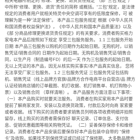
相关电器所制定的“修理、 更换、退货责任规定”（即“‘三包’规定”）
中所称“修理、更换、退货”责任的简称 或概括。“三包”规定，是法律
规定的消费者用户就相关特灵中央空调可享有的低限度保修，可 被
理解为是一种“法定保修”。 本产品三包服务规定 根据《中华人民共
和国消费者权益保护法》，《中华人民共和国本产品质量法》以及
《部 分商品修理更换退货责任规定》的有关要求，消费者购买格力
家电本产品后按照如下规定 享受三包服务服务。 1.1 三包服务开始
日期 本产品三包服务以购机的日期作为起始日期。无购机时，以销
售凭证/销售合同的 日期作为起始日期。无购机及销售凭证/销售合
同，以生产月（制造编号FD）的后一天 作为三包服务的起始日期。
无以上凭证的本产品，因无从核实购买事实/本产品真实信息， 您将
无法享受厂家三包服务。 1.2 三包服务凭证 三包服务凭证包括购
机、销售凭证（线上品牌方官旗/品牌方合作电商平台自营店/品 牌方
认证经销商店铺的订单截图、机打收据、机打销售单、机打购物小
票）以及销售合同 （章样清晰）。 本产品服务方面注意以下事项：
（一）本产品购买时就要关注服务。 消费者在购买家用本产品时要
提前了解商家发货、安装以及退换货政策，付款后及时向商 家索要
或者收据。 线下购买的消费者要求销售员列明各项收费明细并拍照
留存，线上购买的消费者需保存好 聊天记录、订单信息、支付信
息、促销优惠截图等相关购物凭证。 （二）妥善保存保修卡和维修
记录。消费者在本产品安装后要保存好本产品包装中自带的 “保修
卡”及收购，如果找不到保修凭证或已经过了保修期， 大多数品牌也