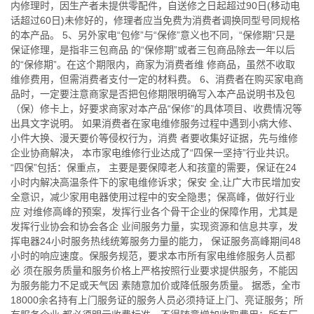
内修理时，因生产者未提供零配件，自送修之日起超过90日(移动电
话超过60日)未修好的，修理者应当免费为消费者调换同型号同规格
的本产品。 5、另外家电“包修”与“保修”意义也不同，“保修期”只是
保证修理，是指非三包商品 的“保修期”或者三包商品除去一年以后
的“保修期”。在这个期限内，商家为消费者维 修商品，虽然不收取
维修费用，但需消费者支付一定的材料费。 6、消费者在购买家电商
品时，一定要注意商家是否把包修期限明确写入本产品说明书及包
（保）修卡上，好要求商家对本产品“保修”的具体项目、收费情况等
出具文字说明。 如果消费者在家电维修服务过程中遇到小病大修、
小件大换、漫天要价等侵权行为，消费 者要收集好证据，先与维修
企业协商解决， 本市家电维修行业达成了“四保一坚持”行业共识。
“四保”包括：保重点， 主要是要保障老人和孩童的需要，保证在24
小时内解决高温条件下的家电维修诉求；保安 全,让广大市民增加安
全意识，减少家用电器使用过程中的安全隐患；保高峰，做好行业
应 对维修高峰的预案，发挥行业各个骨干企业的保障作用，尤其是
发挥行业协会和协会各企 业间服务力量，实现资源和信息共享，发
挥电器24小时服务热线统筹服务力量的能力， 保证服务高峰期间48
小时的响应速度。保服务规范，要求本市所有家电维修服务人员都
必 须在服务质量和服务价格上严格按照行业要求提供服务，不能因
为服务能力不足或天气因 素随意加价或降低服务质量。 据悉，全市
18000余名持有上门服务证的服务人员必须持证上门、亮证服务；所