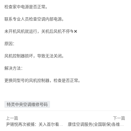
检查家中电源是否正常。
联系专业人员检查空调内部电源。
未开机风机就运行，关机后风机不停🌀❌
原因：
风机控制器损坏，导致无法关闭。
解决方法：
更换同型号的风机控制器，检查是否正常。
特灵中央空调维修号码
上一篇
下一篇
尹锡悦再次被捕：关入首尔看守所，检方调查扩大到外患罪|界面新闻 · 天下
康佳空调服务(全国联保)各维修电话康佳空调质量怎么样值得买吗