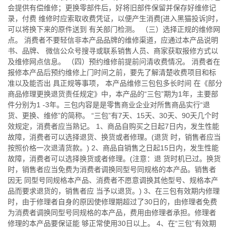
会提供有偿维修；更换零部件后，好将旧部件保留并保存好维修记
录，付费 维修时应索取收费凭证，以便产生消费[进入黑猫投诉]时，
可以将换下来的原件送到 有关部门检测。 （三）选择正规的维修网
点。 消费者不要轻信非本产品品牌的维修渠道，应通过本产品说明
书、品牌、 微信公众号搜寻或联系销售人员、商家获取报修方式以
及维修网点信息。 （四）预约维修前提前问清收费情况。 消费者在
报修本产品后预约维修上门时间之前，要先了解清楚收费项目和标
准以及能否出 具正规等事项， 本产品维修三包包多长时间 在《部分
商品修理更换退货责任规定》中，本产品的“三包”期为1年，主要部
件分别为1 -3年。三包内容是是零售商业企业对所售商品实行“退
货、更换、维修”的简称。 “三包”有7天、15天、30天、90天几个时
效规定，消费者应当熟记。 1、商品自购买之日起7日内，发生性能
故障，消费者可以选择退货、换货或者修理。(退货 时，销售者应当
按照价格一次退清货款。) 2、商品自销售之日起15日内，发生性能
故障，消费者可以选择换货或者修理。(注意：退 货时机已过。换货
时，销售者应当免费为消费者调换同型号同规格的本产品。销售者
因无 同型号同规格本产品、消费者不愿意调换其他型号、规格本产
品而要求退货的，销售者应 当予以退货。) 3、在三包有效期内修理
时，由于修理者自身的原因使修理期超过了30日的，由修理者免费
为消费者调换同型号同规格的本产品，费用由修理者承担。修理者
修理的本产品要保证能 够正常使用30日以上。 4、在“三包”有效期